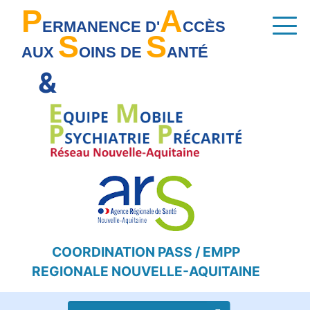
P
A
Aller au contenu principal
Panneau de gestion des cookies
ERMANENCE D'
CCÈS
S
S
AUX
OINS DE
ANTÉ
&
COORDINATION PASS / EMPP
REGIONALE NOUVELLE-AQUITAINE
Rechercher